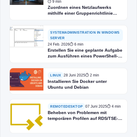
⏱ 9 min
Zuordnen eines Netzlaufwerks
mithilfe einer Gruppenrichtlinie
oder eines Skripts in Active
Directory
SYSTEMADMINISTRATION IN WINDOWS
SERVER
24 Feb. 2026
⏱ 6 min
Erstellen Sie eine geplante Aufgabe
zum Ausführen eines PowerShell-
Skripts.
28 Juni 2025
⏱ 2 min
LINUX
Installieren Sie Docker unter
Ubuntu und Debian
07 Juni 2025
⏱ 4 min
REMOTEDESKTOP
Beheben von Problemen mit
temporären Profilen auf RDS/TSE-
Remotedesktops