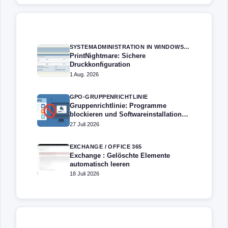
SYSTEMADMINISTRATION IN WINDOWS SERVER
PrintNightmare: Sichere
Druckkonfiguration
1 Aug. 2026
GPO-GRUPPENRICHTLINIE
Gruppenrichtlinie: Programme
blockieren und Softwareinstallation
verhindern – Softwarebeschränkung
27 Juli 2026
EXCHANGE / OFFICE 365
Exchange : Gelöschte Elemente
automatisch leeren
18 Juli 2026