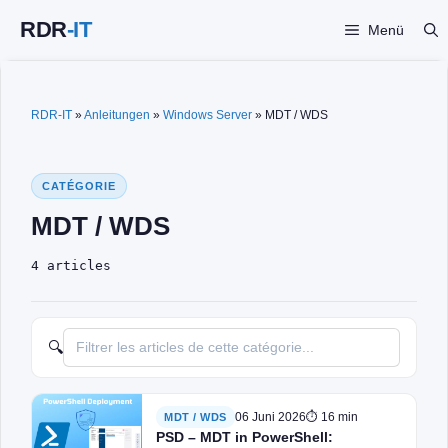
Zum
Menü
Inhalt
springen
RDR-IT
»
Anleitungen
»
Windows Server
»
MDT / WDS
CATÉGORIE
MDT / WDS
4 articles
🔍
06 Juni 2026
⏱ 16 min
MDT / WDS
PSD – MDT in PowerShell: