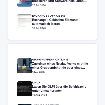
blockieren und Softwareinstallation
verhindern – Softwarebeschränkung
27 Juli 2026
EXCHANGE / OFFICE 365
Exchange : Gelöschte Elemente
automatisch leeren
18 Juli 2026
GPO-GRUPPENRICHTLINIE
Zuordnen eines Netzlaufwerks mithilfe
einer Gruppenrichtlinie oder eines
Skripts in Active Directory
9 Mai 2026
LINUX
Laden Sie GLPI über die Befehlszeile
unter Linux herunter
10 Aug. 2024