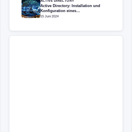
ACTIVE DIRECTORY
Active Directory: Installation und
Konfiguration eines
Domänencontrollers
15 Juni 2024