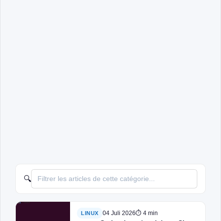
🔍
04 Juli 2026
⏱ 4 min
LINUX