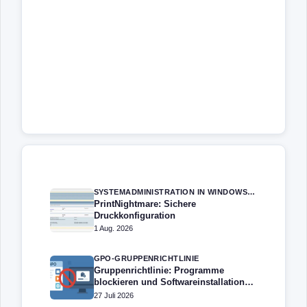
SYSTEMADMINISTRATION IN WINDOWS SERVER
PrintNightmare: Sichere
Druckkonfiguration
1 Aug. 2026
GPO-GRUPPENRICHTLINIE
Gruppenrichtlinie: Programme
blockieren und Softwareinstallation
verhindern – Softwarebeschränkung
27 Juli 2026