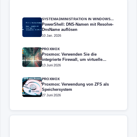
SYSTEMADMINISTRATION IN WINDOWS SERVER
PowerShell: DNS-Namen mit Resolve-
DnsName auflösen
10 Jan. 2026
PROXMOX
Proxmox: Verwenden Sie die
integrierte Firewall, um virtuelle
Maschinen zu schützen
13 Juni 2026
PROXMOX
Proxmox: Verwendung von ZFS als
Speichersystem
27 Juni 2026