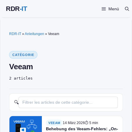
Zum
Menü
Inhalt
springen
RDR-IT
»
Anleitungen
»
Veeam
CATÉGORIE
Veeam
2 articles
🔍
14 März 2026
⏱ 5 min
VEEAM
Behebung des Veeam-Fehlers: „On-