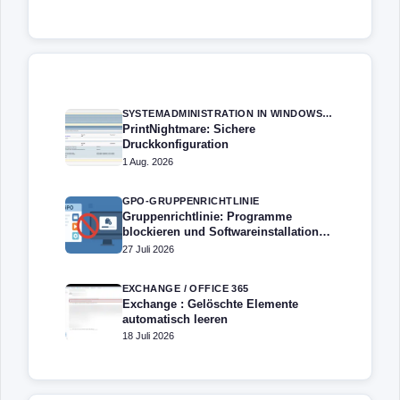
SYSTEMADMINISTRATION IN WINDOWS SERVER
PrintNightmare: Sichere
Druckkonfiguration
1 Aug. 2026
GPO-GRUPPENRICHTLINIE
Gruppenrichtlinie: Programme
blockieren und Softwareinstallation
verhindern – Softwarebeschränkung
27 Juli 2026
EXCHANGE / OFFICE 365
Exchange : Gelöschte Elemente
automatisch leeren
18 Juli 2026