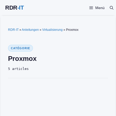
Zum
Menü
Inhalt
springen
RDR-IT
»
Anleitungen
»
Virtualisierung
»
Proxmox
CATÉGORIE
Proxmox
5 articles