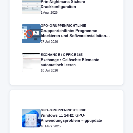
PrintNightmare: Sichere
Druckkonfiguration
1 Aug. 2026
GPO-GRUPPENRICHTLINIE
Gruppenrichtlinie: Programme
blockieren und Softwareinstallation
verhindern – Softwarebeschränkung
27 Juli 2026
EXCHANGE / OFFICE 365
Exchange : Gelöschte Elemente
automatisch leeren
18 Juli 2026
GPO-GRUPPENRICHTLINIE
Windows 11 24H2: GPO-
Anwendungsproblem – gpupdate
10 März 2025