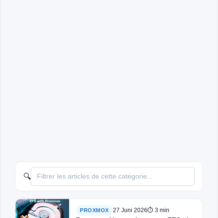
🔍
27 Juni 2026
⏱ 3 min
PROXMOX