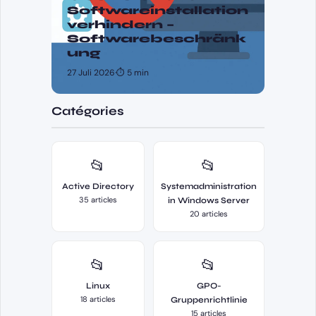
Softwareinstallation
verhindern –
Softwarebeschränk
ung
27 Juli 2026
·
⏱ 5 min
Catégories
📂
📂
Active Directory
Systemadministration
35 articles
in Windows Server
20 articles
📂
📂
Linux
GPO-
18 articles
Gruppenrichtlinie
15 articles