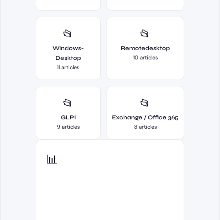
📂
📂
Windows-
Remotedesktop
10 articles
Desktop
11 articles
📂
📂
GLPI
Exchange / Office 365
9 articles
8 articles
📊