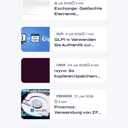
18 Juli 2026
⏱ 3 min
Exchange : Gelöschte
Elemente
automatisch leeren
11 Juli 2026
⏱ 7 min
GLPI
GLPI 11: Verwenden
Sie Authentik zur
Authentifizierung
über HTTP-Header
04 Juli 2026
⏱ 4 min
LINUX
rsync: So
kopieren/speichern
Sie Dateien unter
Linux
27 Juni 2026
PROXMOX
⏱ 3 min
Proxmox:
Verwendung von ZFS
als Speichersystem