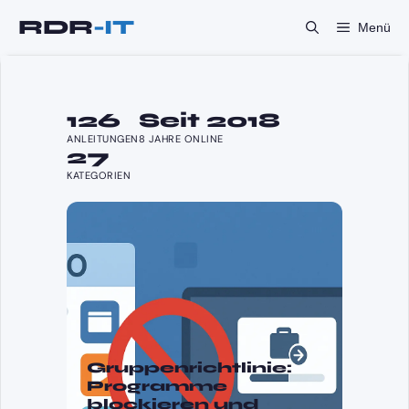
Zum
Menü
Inhalt
springen
GPO-GRUPPENRICHTLINIE
126
Seit 2018
ANLEITUNGEN
8 JAHRE ONLINE
27
KATEGORIEN
Gruppenrichtlinie:
Programme
blockieren und