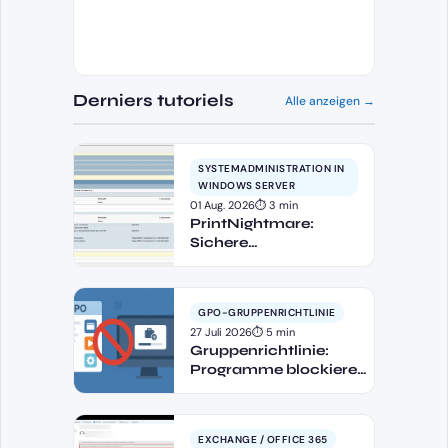
Derniers tutoriels
Alle anzeigen →
SYSTEMADMINISTRATION IN
WINDOWS SERVER
01 Aug. 2026
⏱ 3 min
PrintNightmare:
Sichere
Druckkonfiguration
GPO-GRUPPENRICHTLINIE
27 Juli 2026
⏱ 5 min
Gruppenrichtlinie:
Programme blockieren
und
Softwareinstallation
verhindern –
EXCHANGE / OFFICE 365
Softwarebeschränkung