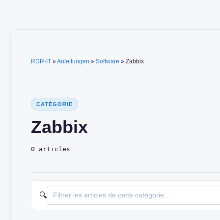
Zum
Inhalt
springen
RDR-IT
»
Anleitungen
»
Software
»
Zabbix
CATÉGORIE
Zabbix
0 articles
🔍