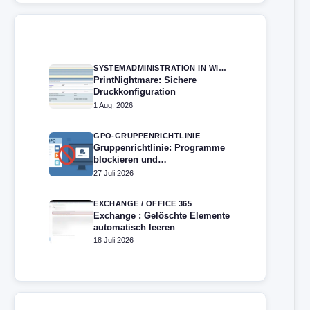
SYSTEMADMINISTRATION IN WINDOWS SERVER
PrintNightmare: Sichere
Druckkonfiguration
1 Aug. 2026
GPO-GRUPPENRICHTLINIE
Gruppenrichtlinie: Programme
blockieren und
Softwareinstallation verhindern
27 Juli 2026
– Softwarebeschränkung
EXCHANGE / OFFICE 365
Exchange : Gelöschte Elemente
automatisch leeren
18 Juli 2026