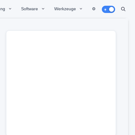
ung
Software
Werkzeuge
⚙️