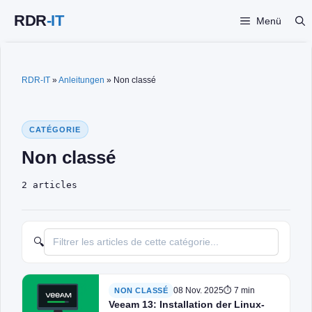
Zum
Menü
Inhalt
springen
RDR-IT
»
Anleitungen
»
Non classé
CATÉGORIE
Non classé
2 articles
🔍
08 Nov. 2025
⏱ 7 min
NON CLASSÉ
Veeam 13: Installation der Linux-