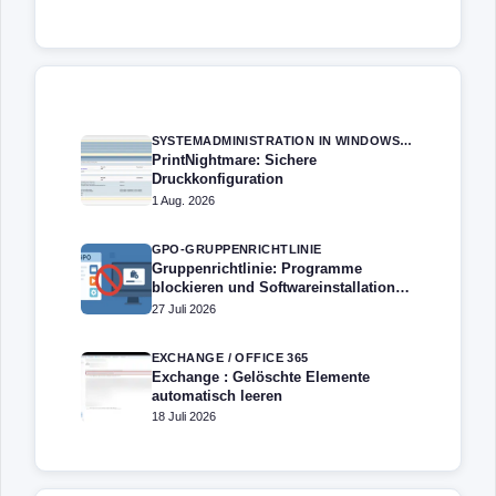
SYSTEMADMINISTRATION IN WINDOWS SERVER
PrintNightmare: Sichere
Druckkonfiguration
1 Aug. 2026
GPO-GRUPPENRICHTLINIE
Gruppenrichtlinie: Programme
blockieren und Softwareinstallation
verhindern – Softwarebeschränkung
27 Juli 2026
EXCHANGE / OFFICE 365
Exchange : Gelöschte Elemente
automatisch leeren
18 Juli 2026