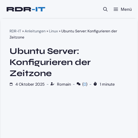
Zum
Menü
Inhalt
springen
RDR-IT
»
Anleitungen
»
Linux
»
Ubuntu Server: Konfigurieren der
Zeitzone
Ubuntu Server:
Konfigurieren der
Zeitzone
4 Oktober 2025
-
Romain
-
(
0
)
-
1 minute