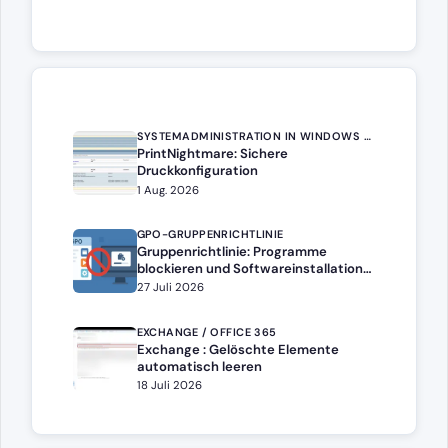
SYSTEMADMINISTRATION IN WINDOWS SERVER
PrintNightmare: Sichere
Druckkonfiguration
1 Aug. 2026
GPO-GRUPPENRICHTLINIE
Gruppenrichtlinie: Programme
blockieren und Softwareinstallation
verhindern – Softwarebeschränkung
27 Juli 2026
EXCHANGE / OFFICE 365
Exchange : Gelöschte Elemente
automatisch leeren
18 Juli 2026