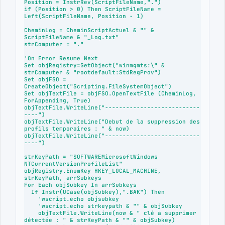
Position = InstrRev(ScriptFileName,".")

if (Position > 0) Then ScriptFileName = 
Left(ScriptFileName, Position - 1)

CheminLog = CheminScriptActuel & "" & 
ScriptFileName & "_Log.txt"

strComputer = "."

'On Error Resume Next

Set objRegistry=GetObject("winmgmts:\" & 
strComputer & "rootdefault:StdRegProv")

Set objFSO = 
CreateObject("Scripting.FileSystemObject")

Set objTextFile = objFSO.OpenTextFile (CheminLog, 
ForAppending, True)

objTextFile.WriteLine("---------------------------
----")

objTextFile.WriteLine("Debut de la suppression des 
profils temporaires : " & now)

objTextFile.WriteLine("---------------------------
----")

strKeyPath = "SOFTWAREMicrosoftWindows 
NTCurrentVersionProfileList"

objRegistry.EnumKey HKEY_LOCAL_MACHINE, 
strKeyPath, arrSubkeys

For Each objSubkey In arrSubkeys

  If Instr(UCase(objSubkey),".BAK") Then

    'wscript.echo objsubkey

    'wscript.echo strkeypath & "" & objSubkey

    objTextFile.WriteLine(now & " clé a supprimer 
détectée : " & strKeyPath & "" & objSubkey)
