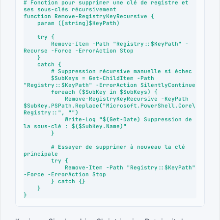
# Fonction pour supprimer une clé de registre et 
ses sous-clés récursivement

function Remove-RegistryKeyRecursive {

    param ([string]$KeyPath)

    try {

        Remove-Item -Path "Registry::$KeyPath" -
Recurse -Force -ErrorAction Stop

    }

    catch {

        # Suppression récursive manuelle si échec

        $SubKeys = Get-ChildItem -Path 
"Registry::$KeyPath" -ErrorAction SilentlyContinue

        foreach ($SubKey in $SubKeys) {

            Remove-RegistryKeyRecursive -KeyPath 
$SubKey.PSPath.Replace("Microsoft.PowerShell.Core\
Registry::", "")

            Write-Log "$(Get-Date) Suppression de 
la sous-clé : $($SubKey.Name)"

        }

        # Essayer de supprimer à nouveau la clé 
principale

        try {

            Remove-Item -Path "Registry::$KeyPath" 
-Force -ErrorAction Stop

        } catch {}

    }

}