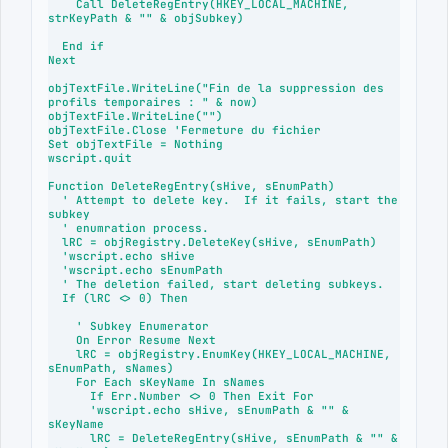
    Call DeleteRegEntry(HKEY_LOCAL_MACHINE, 
strKeyPath & "" & objSubkey)

  End if

Next

objTextFile.WriteLine("Fin de la suppression des 
profils temporaires : " & now)

objTextFile.WriteLine("")

objTextFile.Close 'Fermeture du fichier

Set objTextFile = Nothing 

wscript.quit

Function DeleteRegEntry(sHive, sEnumPath)

  ' Attempt to delete key.  If it fails, start the 
subkey

  ' enumration process.

  lRC = objRegistry.DeleteKey(sHive, sEnumPath)

  'wscript.echo sHive

  'wscript.echo sEnumPath

  ' The deletion failed, start deleting subkeys.

  If (lRC <> 0) Then

    ' Subkey Enumerator

    On Error Resume Next

    lRC = objRegistry.EnumKey(HKEY_LOCAL_MACHINE, 
sEnumPath, sNames)

    For Each sKeyName In sNames

      If Err.Number <> 0 Then Exit For

      'wscript.echo sHive, sEnumPath & "" & 
sKeyName

      lRC = DeleteRegEntry(sHive, sEnumPath & "" & 