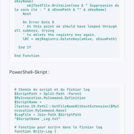
sKeyName)

      objTextFile.WriteLine(now & " Suppression de 
la sous clé : " & sEnumPath & "" & sKeyName)

    Next

    On Error Goto 0

    ' At this point we should have looped through 
all subkeys, trying

    ' to delete the registry key again.

    lRC = objRegistry.DeleteKey(sHive, sEnumPath)

  End If

End Function
PowerShell-Skript :
# Chemin du script et du fichier log

$ScriptPath = Split-Path -Parent 
$MyInvocation.MyCommand.Definition

$ScriptName = 
[System.IO.Path]::GetFileNameWithoutExtension($MyI
nvocation.MyCommand.Name)

$LogFile = Join-Path $ScriptPath 
"$ScriptName`_Log.txt"

# Fonction pour écrire dans le fichier log

function Write-Log {
