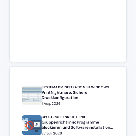
SYSTEMADMINISTRATION IN WINDOWS SERVER
PrintNightmare: Sichere
Druckkonfiguration
1 Aug. 2026
GPO-GRUPPENRICHTLINIE
Gruppenrichtlinie: Programme
blockieren und Softwareinstallation
verhindern – Softwarebeschränkung
27 Juli 2026