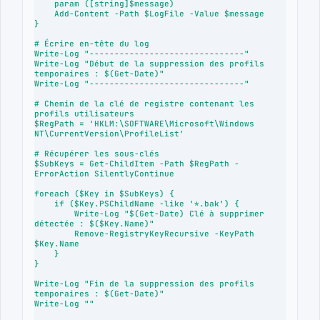
    param ([string]$message)

    Add-Content -Path $LogFile -Value $message

}

# Écrire en-tête du log

Write-Log "-------------------------------"

Write-Log "Début de la suppression des profils 
temporaires : $(Get-Date)"

Write-Log "-------------------------------"

# Chemin de la clé de registre contenant les 
profils utilisateurs

$RegPath = 'HKLM:\SOFTWARE\Microsoft\Windows 
NT\CurrentVersion\ProfileList'

# Récupérer les sous-clés

$SubKeys = Get-ChildItem -Path $RegPath -
ErrorAction SilentlyContinue

foreach ($Key in $SubKeys) {

    if ($Key.PSChildName -like '*.bak') {

        Write-Log "$(Get-Date) Clé à supprimer 
détectée : $($Key.Name)"

        Remove-RegistryKeyRecursive -KeyPath 
$Key.Name

    }

}

Write-Log "Fin de la suppression des profils 
temporaires : $(Get-Date)"

Write-Log ""
