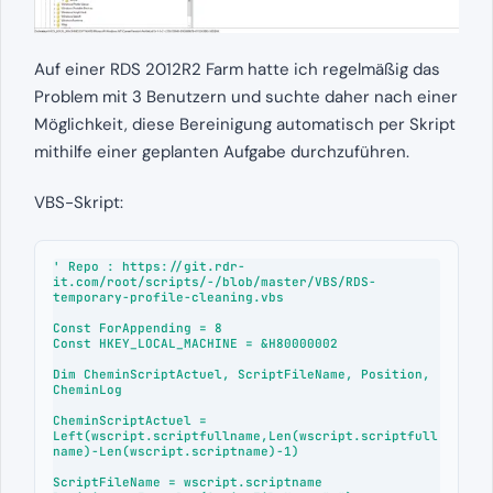
Auf einer RDS 2012R2 Farm hatte ich regelmäßig das
Problem mit 3 Benutzern und suchte daher nach einer
Möglichkeit, diese Bereinigung automatisch per Skript
mithilfe einer geplanten Aufgabe durchzuführen.
VBS-Skript:
' Repo : https://git.rdr-
it.com/root/scripts/-/blob/master/VBS/RDS-
temporary-profile-cleaning.vbs

Const ForAppending = 8

Const HKEY_LOCAL_MACHINE = &H80000002

Dim CheminScriptActuel, ScriptFileName, Position, 
CheminLog

CheminScriptActuel = 
Left(wscript.scriptfullname,Len(wscript.scriptfull
name)-Len(wscript.scriptname)-1)

ScriptFileName = wscript.scriptname
