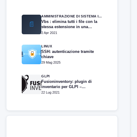
AMMINISTRAZIONE DI SISTEMA IN WINDOWS SERVER
Vbs : elimina tutti i file con la
📄
stessa estensione in una
cartella
2 Apr 2021
LINUX
SSH: autenticazione tramite
chiave
29 Mag 2025
GLPI
Fusioninventory: plugin di
inventario per GLPI –
Installazione e configurazione
22 Lug 2021