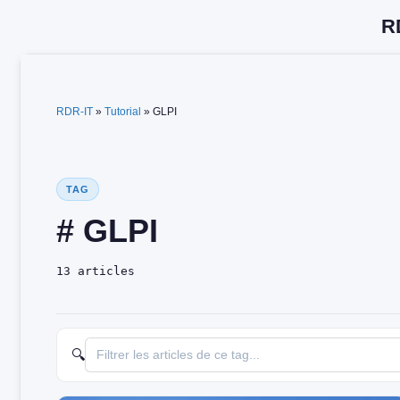
Vai
al
contenuto
RDR-IT
»
Tutorial
»
GLPI
TAG
# GLPI
13 articles
🔍