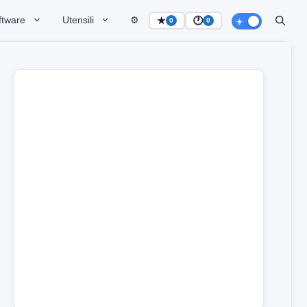
ftware
Utensili
⚙️
★
🕐
0
0