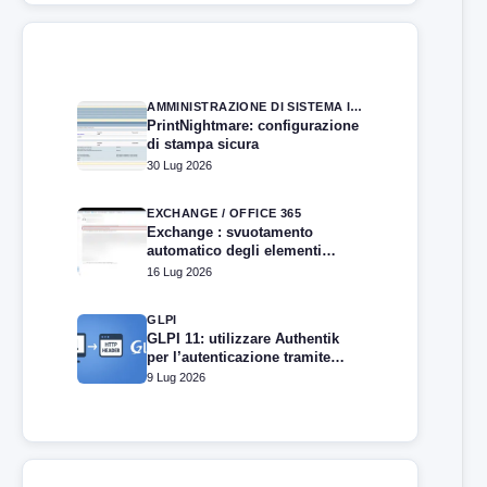
AMMINISTRAZIONE DI SISTEMA IN WINDOWS SERVER
PrintNightmare: configurazione
di stampa sicura
30 Lug 2026
EXCHANGE / OFFICE 365
Exchange : svuotamento
automatico degli elementi
eliminati
16 Lug 2026
GLPI
GLPI 11: utilizzare Authentik
per l’autenticazione tramite
intestazione HTTP
9 Lug 2026