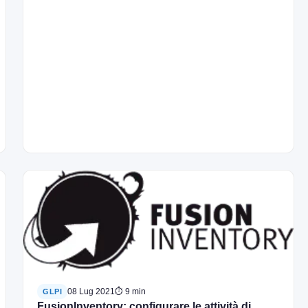
08 Lug 2021
⏱ 9 min
GLPI
FusionInventory: configurare le attività di