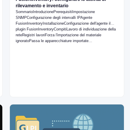
rilevamento e inventario
SommarioIntroduzionePrerequisitiImpostazione
SNMPConfigurazione degli intervalli IPAgente
FusionInventoryInstallazioneConfigurazione dell'agente il
plugin FusionInventoryCompitiLavoro di individuazione della
reteRegistri lavoriForza l'importazione del materiale
ignoratoPassa le apparecchiature importate…