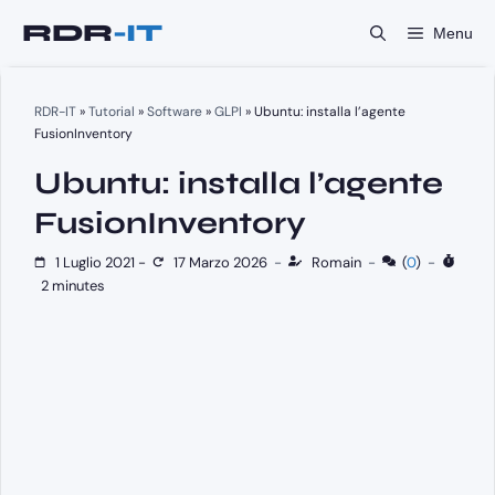
Vai
Menu
al
contenuto
RDR-IT
»
Tutorial
»
Software
»
GLPI
»
Ubuntu: installa l’agente
FusionInventory
Ubuntu: installa l’agente
FusionInventory
1 Luglio 2021
-
17 Marzo 2026
-
Romain
-
(
0
)
-
2 minutes