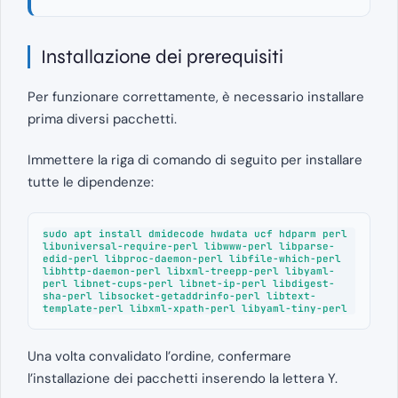
Installazione dei prerequisiti
Per funzionare correttamente, è necessario installare
prima diversi pacchetti.
Immettere la riga di comando di seguito per installare
tutte le dipendenze:
sudo apt install dmidecode hwdata ucf hdparm perl 
libuniversal-require-perl libwww-perl libparse-
edid-perl libproc-daemon-perl libfile-which-perl 
libhttp-daemon-perl libxml-treepp-perl libyaml-
perl libnet-cups-perl libnet-ip-perl libdigest-
sha-perl libsocket-getaddrinfo-perl libtext-
template-perl libxml-xpath-perl libyaml-tiny-perl
Una volta convalidato l’ordine, confermare
l’installazione dei pacchetti inserendo la lettera Y.