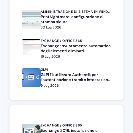
AMMINISTRAZIONE DI SISTEMA IN WINDOWS SERVER
PrintNightmare: configurazione di
stampa sicura
30 Lug 2026
EXCHANGE / OFFICE 365
Exchange : svuotamento automatico
degli elementi eliminati
16 Lug 2026
GLPI
GLPI 11: utilizzare Authentik per
l’autenticazione tramite intestazione
HTTP
9 Lug 2026
EXCHANGE / OFFICE 365
Exchange 2016: installazione e