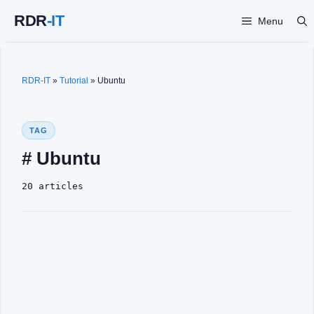
Vai
Menu
al
contenuto
RDR-IT
»
Tutorial
»
Ubuntu
TAG
# Ubuntu
20 articles