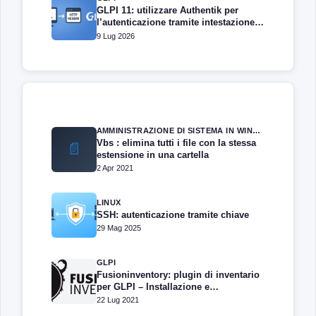
GLPI 11: utilizzare Authentik per
l’autenticazione tramite intestazione
HTTP
9 Lug 2026
AMMINISTRAZIONE DI SISTEMA IN WINDOWS SERVER
Vbs : elimina tutti i file con la stessa
📄
estensione in una cartella
2 Apr 2021
LINUX
SSH: autenticazione tramite chiave
29 Mag 2025
GLPI
Fusioninventory: plugin di inventario
per GLPI – Installazione e
configurazione
22 Lug 2021