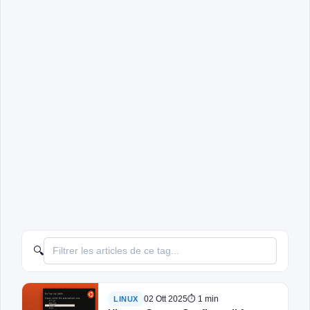
🔍
02 Ott 2025
⏱ 1 min
LINUX