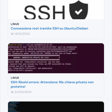
LINUX
Connessione root tramite SSH su Ubuntu/Debian
📅 14/12/2023
LINUX
SSH: Risolvi errore: Attenzione: file chiave privata non
protetto!
📅 22/05/2025