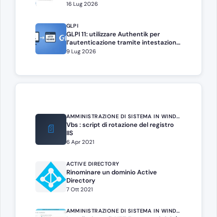
16 Lug 2026
GLPI
GLPI 11: utilizzare Authentik per
l’autenticazione tramite intestazione
HTTP
9 Lug 2026
AMMINISTRAZIONE DI SISTEMA IN WINDOWS SERVER
Vbs : script di rotazione del registro
📄
IIS
6 Apr 2021
ACTIVE DIRECTORY
Rinominare un dominio Active
Directory
7 Ott 2021
AMMINISTRAZIONE DI SISTEMA IN WINDOWS SERVER