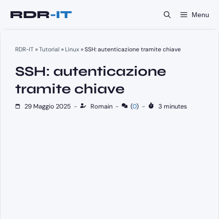
Vai
Menu
al
contenuto
RDR-IT
»
Tutorial
»
Linux
»
SSH: autenticazione tramite chiave
SSH: autenticazione
tramite chiave
29 Maggio 2025
-
Romain
-
(
0
)
-
3 minutes