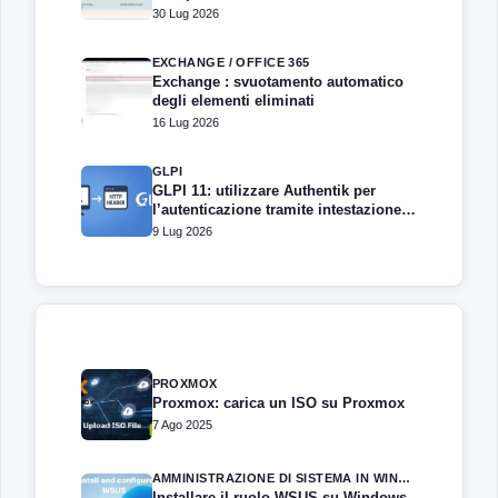
30 Lug 2026
EXCHANGE / OFFICE 365
Exchange : svuotamento automatico
degli elementi eliminati
16 Lug 2026
GLPI
GLPI 11: utilizzare Authentik per
l’autenticazione tramite intestazione
HTTP
9 Lug 2026
PROXMOX
Proxmox: carica un ISO su Proxmox
7 Ago 2025
AMMINISTRAZIONE DI SISTEMA IN WINDOWS SERVER
Installare il ruolo WSUS su Windows