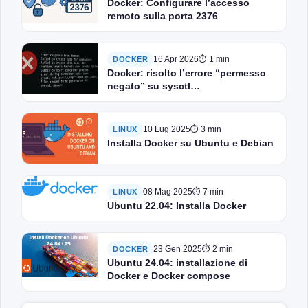
Docker: Configurare l’accesso
remoto sulla porta 2376
16 Apr 2026
⏱ 1 min
DOCKER
Docker: risolto l’errore “permesso
negato” su sysctl
net.ipv4.ip_unprivileged_port_start
10 Lug 2025
⏱ 3 min
LINUX
Installa Docker su Ubuntu e Debian
08 Mag 2025
⏱ 7 min
LINUX
Ubuntu 22.04: Installa Docker
23 Gen 2025
⏱ 2 min
DOCKER
Ubuntu 24.04: installazione di
Docker e Docker compose