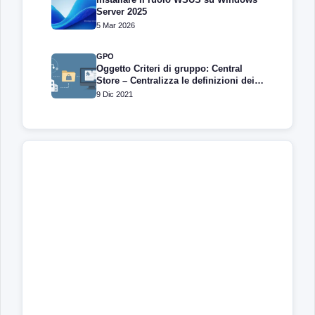
Server 2025
5 Mar 2026
GPO
Oggetto Criteri di gruppo: Central
Store – Centralizza le definizioni dei
criteri di gruppo
9 Dic 2021