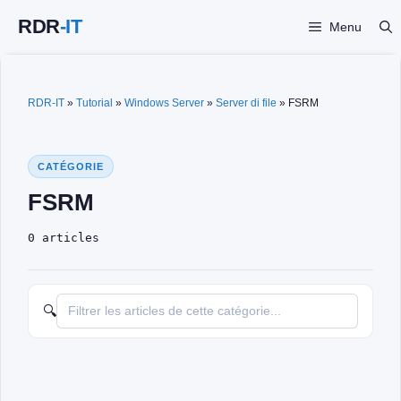
Vai
Menu
al
contenuto
RDR-IT
»
Tutorial
»
Windows Server
»
Server di file
»
FSRM
CATÉGORIE
FSRM
0 articles
🔍