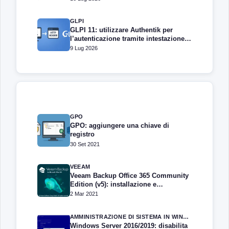
GLPI
GLPI 11: utilizzare Authentik per
l’autenticazione tramite intestazione
HTTP
9 Lug 2026
GPO
GPO: aggiungere una chiave di
registro
30 Set 2021
VEEAM
Veeam Backup Office 365 Community
Edition (v5): installazione e
configurazione
2 Mar 2021
AMMINISTRAZIONE DI SISTEMA IN WINDOWS SERVER
Windows Server 2016/2019: disabilita