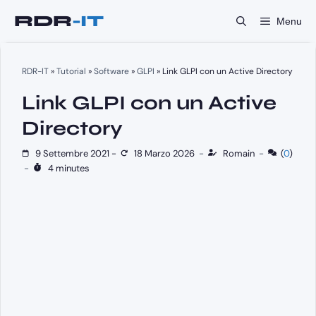
Vai
Menu
al
contenuto
RDR-IT
»
Tutorial
»
Software
»
GLPI
»
Link GLPI con un Active Directory
Link GLPI con un Active
Directory
9 Settembre 2021
-
18 Marzo 2026
-
Romain
-
(
0
)
-
4 minutes