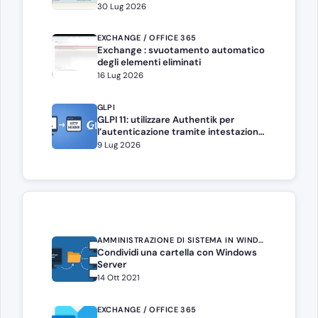
30 Lug 2026
EXCHANGE / OFFICE 365
Exchange : svuotamento automatico
degli elementi eliminati
16 Lug 2026
GLPI
GLPI 11: utilizzare Authentik per
l’autenticazione tramite intestazione
HTTP
9 Lug 2026
AMMINISTRAZIONE DI SISTEMA IN WINDOWS SERVER
Condividi una cartella con Windows
Server
14 Ott 2021
EXCHANGE / OFFICE 365