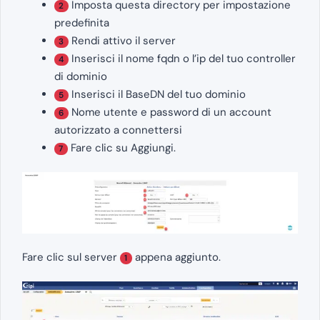
Imposta questa directory per impostazione
2
predefinita
Rendi attivo il server
3
Inserisci il nome fqdn o l’ip del tuo controller
4
di dominio
Inserisci il BaseDN del tuo dominio
5
Nome utente e password di un account
6
autorizzato a connettersi
Fare clic su Aggiungi.
7
Fare clic sul server
appena aggiunto.
1