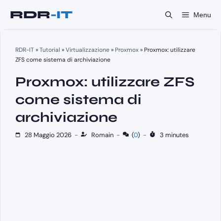
Vai
Menu
al
contenuto
RDR-IT
»
Tutorial
»
Virtualizzazione
»
Proxmox
»
Proxmox: utilizzare
ZFS come sistema di archiviazione
Proxmox: utilizzare ZFS
come sistema di
archiviazione
28 Maggio 2026
-
Romain
-
(
0
)
-
3 minutes