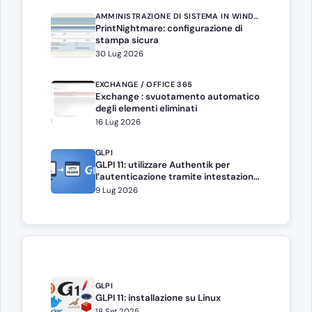
AMMINISTRAZIONE DI SISTEMA IN WINDOWS SERVER
PrintNightmare: configurazione di
stampa sicura
30 Lug 2026
EXCHANGE / OFFICE 365
Exchange : svuotamento automatico
degli elementi eliminati
16 Lug 2026
GLPI
GLPI 11: utilizzare Authentik per
l’autenticazione tramite intestazione
HTTP
9 Lug 2026
GLPI
GLPI 11: installazione su Linux
18 Set 2025