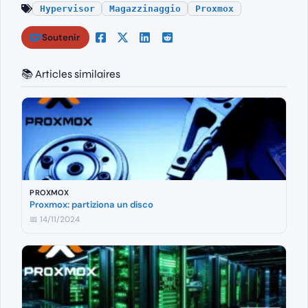
Hypervisor
Magazzinaggio
Proxmox
Soutenir
📚 Articles similaires
PROXMOX
Proxmox: partiziona un disco
📅 14/11/2024