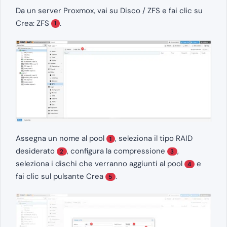
Da un server Proxmox, vai su Disco / ZFS e fai clic su
Crea: ZFS
.
1
Assegna un nome al pool
, seleziona il tipo RAID
1
desiderato
, configura la compressione
,
2
3
seleziona i dischi che verranno aggiunti al pool
e
4
fai clic sul pulsante Crea
.
5