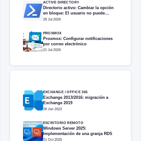
ACTIVE DIRECTORY
Directorio activo: Cambiar la opción
en bloque: El usuario no puede
cambiar la contraseña
28 Jul 2026
PROXMOX
Proxmox: Configurar notificaciones
por correo electrónico
21 Jul 2026
EXCHANGE / OFFICE 365
Exchange 2013/2016: migración a
Exchange 2019
28 Jun 2022
ESCRITORIO REMOTO
Windows Server 2025:
Implementación de una granja RDS
21 Oct 2025