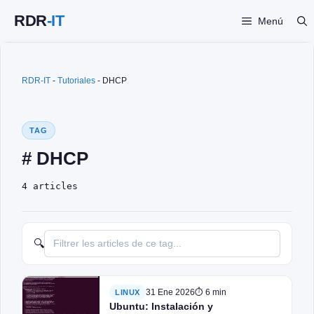
Saltar
Menú
al
contenido
RDR-IT
-
Tutoriales
-
DHCP
TAG
# DHCP
4 articles
🔍
31 Ene 2026
⏱ 6 min
LINUX
Ubuntu: Instalación y