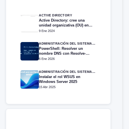
ACTIVE DIRECTORY
Active Directory: cree una
unidad organizativa (OU) en
PowerShell
9 Ene 2024
ADMINISTRACIÓN DEL SISTEMA EN WINDOWS SERVER
PowerShell: Resolver un
nombre DNS con Resolve-
DnsName
6 Ene 2026
ADMINISTRACIÓN DEL SISTEMA EN WINDOWS SERVER
Instalar el rol WSUS en
Windows Server 2025
15 Abr 2025