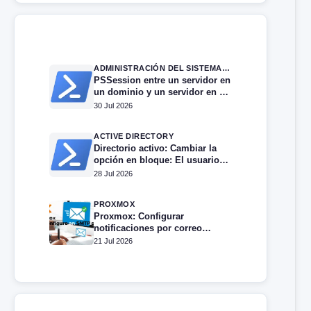
ADMINISTRACIÓN DEL SISTEMA EN WINDOWS SERVER
PSSession entre un servidor en
un dominio y un servidor en un
grupo de trabajo.
30 Jul 2026
ACTIVE DIRECTORY
Directorio activo: Cambiar la
opción en bloque: El usuario
no puede cambiar la
28 Jul 2026
contraseña
PROXMOX
Proxmox: Configurar
notificaciones por correo
electrónico
21 Jul 2026