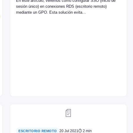
En este artículo, veremos cómo configurar SSO (inicio de
sesión único) en conexiones RDS (escritorio remoto)
mediante un GPO. Esta solución evita…
📄
20 Jul 2021
⏱ 2 min
ESCRITORIO REMOTO