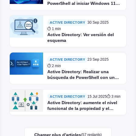
PowerShell al iniciar Windows 11
con Windows Server 2025
30 Sep 2025
ACTIVE DIRECTORY
⏱ 1 min
Active Directory: Ver versión del
esquema
23 Sep 2025
ACTIVE DIRECTORY
⏱ 2 min
Active Directory: Realizar una
búsqueda de PowerShell con un
carácter comodín (Wildcard *)
15 Jul 2025
⏱ 3 min
ACTIVE DIRECTORY
Active Directory: aumente el nivel
funcional de la propiedad y el
bosque con PowerShell
Charger plus d'articles
(57 restants)