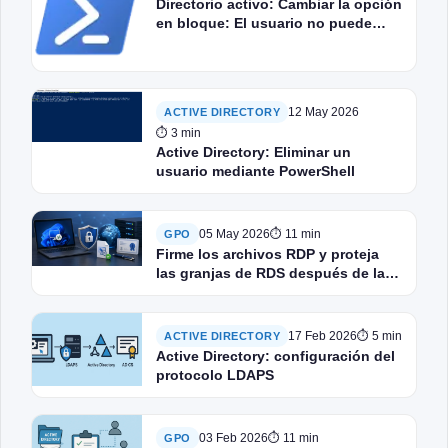
Directorio activo: Cambiar la opción
en bloque: El usuario no puede
cambiar la contraseña
12 May 2026
ACTIVE DIRECTORY
⏱ 3 min
Active Directory: Eliminar un
usuario mediante PowerShell
05 May 2026
⏱ 11 min
GPO
Firme los archivos RDP y proteja
las granjas de RDS después de las
actualizaciones de Windows de
abril de 2026.
17 Feb 2026
⏱ 5 min
ACTIVE DIRECTORY
Active Directory: configuración del
protocolo LDAPS
03 Feb 2026
⏱ 11 min
GPO