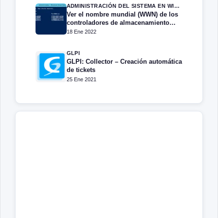
ADMINISTRACIÓN DEL SISTEMA EN WINDOWS SERVER
Ver el nombre mundial (WWN) de los
controladores de almacenamiento
SAN en PowerShell
18 Ene 2022
GLPI
GLPI: Collector – Creación automática
de tickets
25 Ene 2021