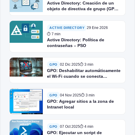
Active Directory: Creación de un
objeto de directiva de grupo (GPO):
prácticas recomendadas
29 Ene 2026
ACTIVE DIRECTORY
⏱ 7 min
Active Directory: Política de
contraseñas – PSO
02 Dic 2025
⏱ 3 min
GPO
GPO: Deshabilitar automáticamente
el Wi-Fi cuando se conecta
Ethernet
04 Nov 2025
⏱ 3 min
GPO
GPO: Agregar sitios a la zona de
Intranet local
07 Oct 2025
⏱ 4 min
GPO
GPO: Ejecutar un script de