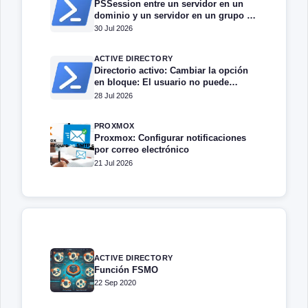
PSSession entre un servidor en un
dominio y un servidor en un grupo de
trabajo.
30 Jul 2026
ACTIVE DIRECTORY
Directorio activo: Cambiar la opción
en bloque: El usuario no puede
cambiar la contraseña
28 Jul 2026
PROXMOX
Proxmox: Configurar notificaciones
por correo electrónico
21 Jul 2026
ACTIVE DIRECTORY
Función FSMO
22 Sep 2020