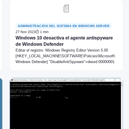
📄
ADMINISTRACIÓN DEL SISTEMA EN WINDOWS SERVER
27 Nov 2023
⏱ 1 min
Windows 10 desactiva el agente antispyware
de Windows Defender
Editar el registro: Windows Registry Editor Version 5.00
[HKEY_LOCAL_MACHINE\SOFTWARE\Policies\Microsoft\
Windows Defender] "DisableAntiSpyware"=dword:00000001