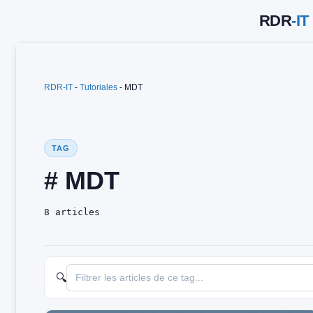
Saltar
al
contenido
RDR-IT
-
Tutoriales
-
MDT
TAG
# MDT
8 articles
🔍