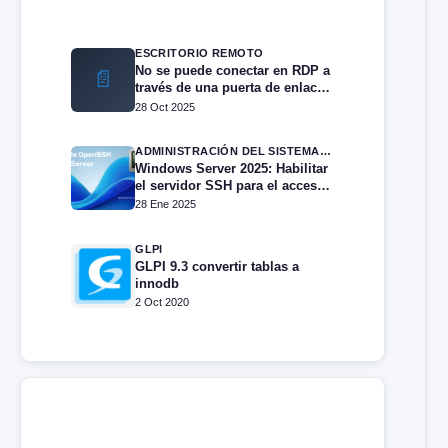
ESCRITORIO REMOTO
No se puede conectar en RDP a
📄
través de una puerta de enlace
RDS
28 Oct 2025
ADMINISTRACIÓN DEL SISTEMA EN WINDOWS SERVER
Windows Server 2025: Habilitar
el servidor SSH para el acceso
remoto
28 Ene 2025
GLPI
GLPI 9.3 convertir tablas a
innodb
2 Oct 2020