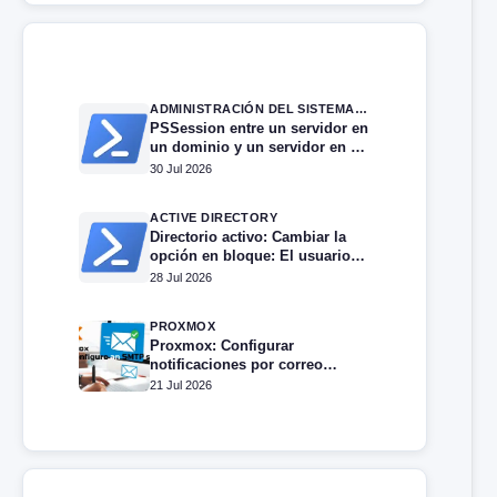
ADMINISTRACIÓN DEL SISTEMA EN WINDOWS SERVER
PSSession entre un servidor en
un dominio y un servidor en un
grupo de trabajo.
30 Jul 2026
ACTIVE DIRECTORY
Directorio activo: Cambiar la
opción en bloque: El usuario
no puede cambiar la
28 Jul 2026
contraseña
PROXMOX
Proxmox: Configurar
notificaciones por correo
electrónico
21 Jul 2026