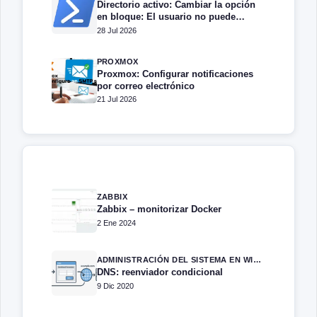
Directorio activo: Cambiar la opción
en bloque: El usuario no puede
cambiar la contraseña
28 Jul 2026
PROXMOX
Proxmox: Configurar notificaciones
por correo electrónico
21 Jul 2026
ZABBIX
Zabbix – monitorizar Docker
2 Ene 2024
ADMINISTRACIÓN DEL SISTEMA EN WINDOWS SERVER
DNS: reenviador condicional
9 Dic 2020