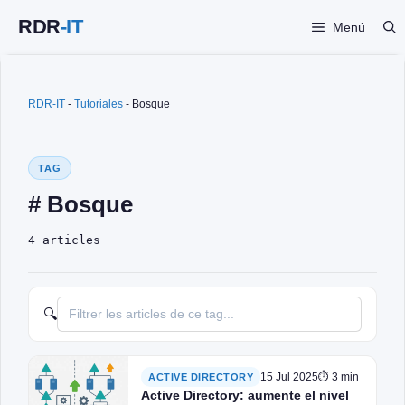
Saltar
Menú
al
contenido
RDR-IT
-
Tutoriales
-
Bosque
TAG
# Bosque
4 articles
🔍
15 Jul 2025
⏱ 3 min
ACTIVE DIRECTORY
Active Directory: aumente el nivel