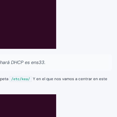
chará DHCP es ens33.
rpeta
Y en el que nos vamos a centrar en este
/etc/kea/