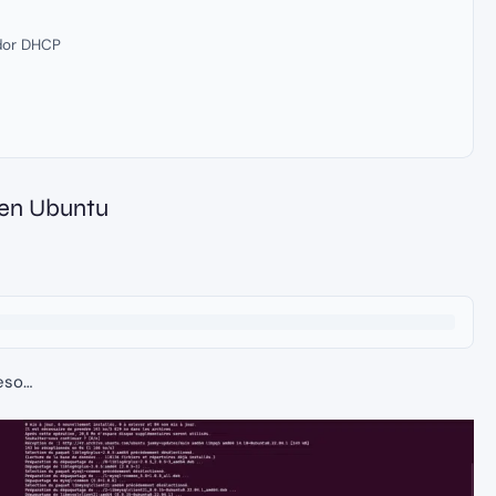
idor DHCP
 en Ubuntu
reso…