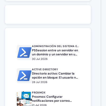
ADMINISTRACIÓN DEL SISTEMA EN WINDOWS SERVER
PSSession entre un servidor en
un dominio y un servidor en un
grupo de trabajo.
30 Jul 2026
ACTIVE DIRECTORY
Directorio activo: Cambiar la
opción en bloque: El usuario no
puede cambiar la contraseña
28 Jul 2026
PROXMOX
Proxmox: Configurar
notificaciones por correo
electrónico
21 Jul 2026