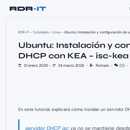
Saltar
al
contenido
RDR-IT
-
Tutoriales
-
Linux
-
Ubuntu: Instalación y configuración de 
Ubuntu: Instalación y con
DHCP con KEA – isc-kea
31 enero 2026
-
24 marzo 2026
-
Romain
-
(
0
)
-
En este tutorial, explicaré cómo instalar un servidor 
servidor DHCP isc
ya no se mantiene desde