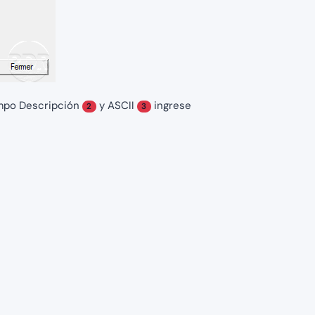
ampo Descripción
y ASCII
ingrese
2
3