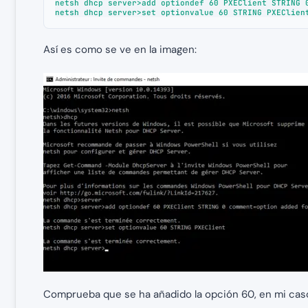
netsh dhcp server>add optiondef 60 PXEClient STRING 0
netsh dhcp server>set optionvalue 60 STRING PXEClien
Así es como se ve en la imagen:
Comprueba que se ha añadido la opción 60, en mi caso