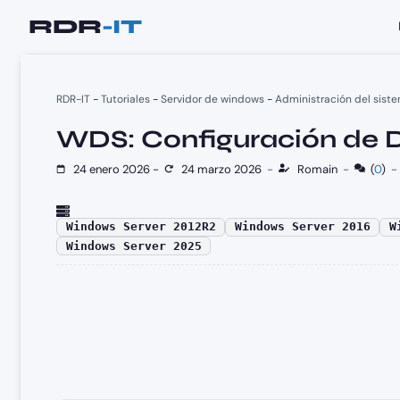
Saltar
al
contenido
RDR-IT
-
Tutoriales
-
Servidor de windows
-
Administración del sist
WDS: Configuración de 
24 enero 2026
-
24 marzo 2026
-
Romain
-
(
0
)
Windows Server 2012R2
Windows Server 2016
W
Windows Server 2025