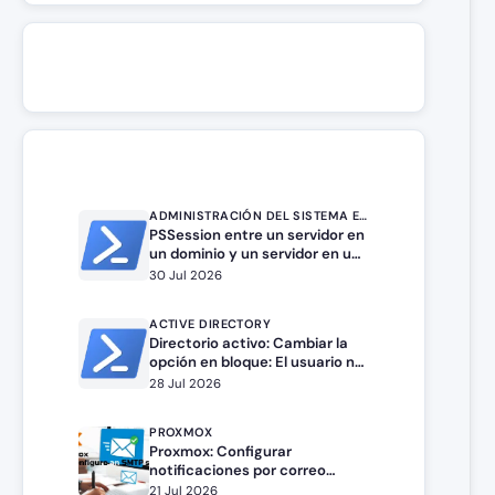
ADMINISTRACIÓN DEL SISTEMA EN WINDOWS SERVER
PSSession entre un servidor en
un dominio y un servidor en un
grupo de trabajo.
30 Jul 2026
ACTIVE DIRECTORY
Directorio activo: Cambiar la
opción en bloque: El usuario no
puede cambiar la contraseña
28 Jul 2026
PROXMOX
Proxmox: Configurar
notificaciones por correo
electrónico
21 Jul 2026