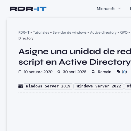
Saltar
Microsoft
al
contenido
RDR-IT
-
Tutoriales
-
Servidor de windows
-
Active directory
-
GPO
-
Directory
Asigne una unidad de re
script en Active Directory
10 octubre 2020
-
30 abril 2026
-
Romain
-
(
0
)
Windows Server 2019
Windows Server 2022
W