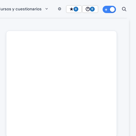
ursos y cuestionarios
⚙️
★
🕐
0
0