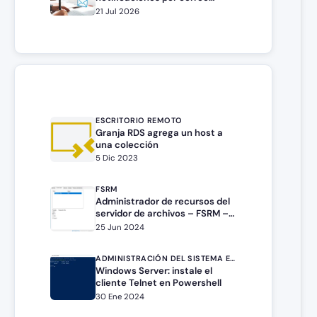
electrónico
21 Jul 2026
ESCRITORIO REMOTO
Granja RDS agrega un host a
una colección
5 Dic 2023
FSRM
Administrador de recursos del
servidor de archivos – FSRM –
Filtro de archivos
25 Jun 2024
ADMINISTRACIÓN DEL SISTEMA EN WINDOWS SERVER
Windows Server: instale el
cliente Telnet en Powershell
30 Ene 2024