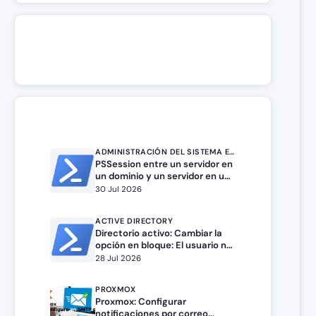
ADMINISTRACIÓN DEL SISTEMA EN WINDOWS SERVER
PSSession entre un servidor en
un dominio y un servidor en un
grupo de trabajo.
30 Jul 2026
ACTIVE DIRECTORY
Directorio activo: Cambiar la
opción en bloque: El usuario no
puede cambiar la contraseña
28 Jul 2026
PROXMOX
Proxmox: Configurar
notificaciones por correo