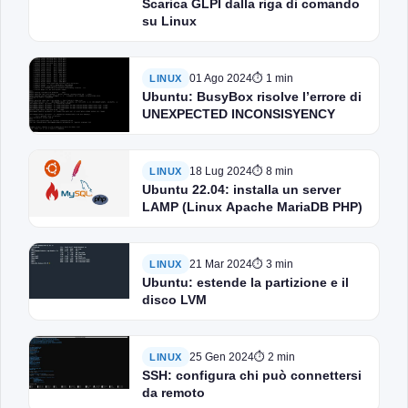
Scarica GLPI dalla riga di comando
su Linux
01 Ago 2024
⏱ 1 min
LINUX
Ubuntu: BusyBox risolve l’errore di
UNEXPECTED INCONSISYENCY
18 Lug 2024
⏱ 8 min
LINUX
Ubuntu 22.04: installa un server
LAMP (Linux Apache MariaDB PHP)
21 Mar 2024
⏱ 3 min
LINUX
Ubuntu: estende la partizione e il
disco LVM
25 Gen 2024
⏱ 2 min
LINUX
SSH: configura chi può connettersi
da remoto