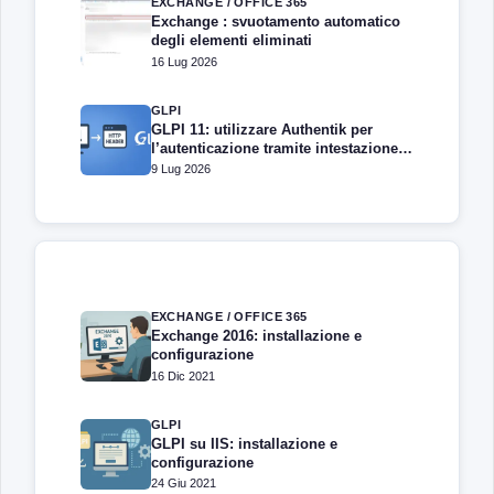
EXCHANGE / OFFICE 365
Exchange : svuotamento automatico
degli elementi eliminati
16 Lug 2026
GLPI
GLPI 11: utilizzare Authentik per
l’autenticazione tramite intestazione
HTTP
9 Lug 2026
EXCHANGE / OFFICE 365
Exchange 2016: installazione e
configurazione
16 Dic 2021
GLPI
GLPI su IIS: installazione e
configurazione
24 Giu 2021