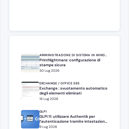
AMMINISTRAZIONE DI SISTEMA IN WINDOWS SERVER
PrintNightmare: configurazione di
stampa sicura
30 Lug 2026
EXCHANGE / OFFICE 365
Exchange : svuotamento automatico
degli elementi eliminati
16 Lug 2026
GLPI
GLPI 11: utilizzare Authentik per
l’autenticazione tramite intestazione
HTTP
9 Lug 2026