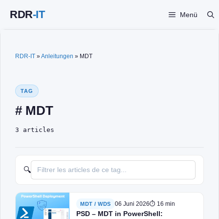
Zum
Menü
Inhalt
springen
RDR-IT
»
Anleitungen
»
MDT
TAG
# MDT
3 articles
🔍
06 Juni 2026
⏱ 16 min
MDT / WDS
PSD – MDT in PowerShell: