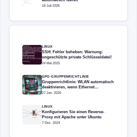
18 Juli 2026
LINUX
SSH: Fehler beheben: Warnung:
ungeschützte private Schlüsseldatei!
24 Mai 2025
GPO-GRUPPENRICHTLINIE
Gruppenrichtlinie: WLAN automatisch
deaktivieren, wenn Ethernet
angeschlossen ist
27 Jan. 2026
LINUX
Konfigurieren Sie einen Reverse-
Proxy mit Apache unter Ubuntu
7 Dez. 2024