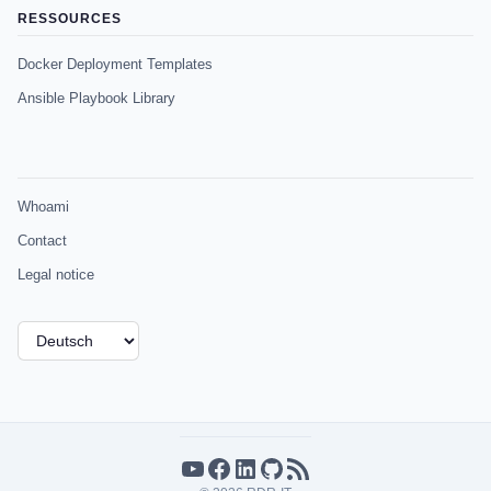
RESSOURCES
Docker Deployment Templates
Ansible Playbook Library
Whoami
Contact
Legal notice
Sprache
auswählen
YouTube
Facebook
LinkedIn
GitHub
RSS-Feed