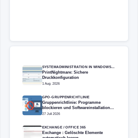
SYSTEMADMINISTRATION IN WINDOWS SERVER
PrintNightmare: Sichere
Druckkonfiguration
1 Aug. 2026
GPO-GRUPPENRICHTLINIE
Gruppenrichtlinie: Programme
blockieren und Softwareinstallation
verhindern – Softwarebeschränkung
27 Juli 2026
EXCHANGE / OFFICE 365
Exchange : Gelöschte Elemente
automatisch leeren