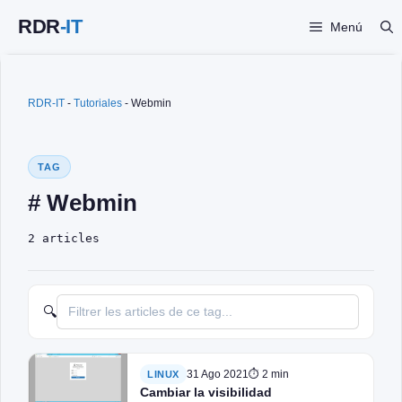
Saltar
Menú
al
contenido
RDR-IT
-
Tutoriales
-
Webmin
TAG
# Webmin
2 articles
🔍
31 Ago 2021
⏱ 2 min
LINUX
Cambiar la visibilidad