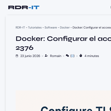
Saltar
al
contenido
RDR-IT
-
Tutoriales
-
Software
-
Docker
-
Docker: Configurar el acce
Docker: Configurar el ac
2376
23 junio 2026
-
Romain
-
(
0
)
-
4 minutes