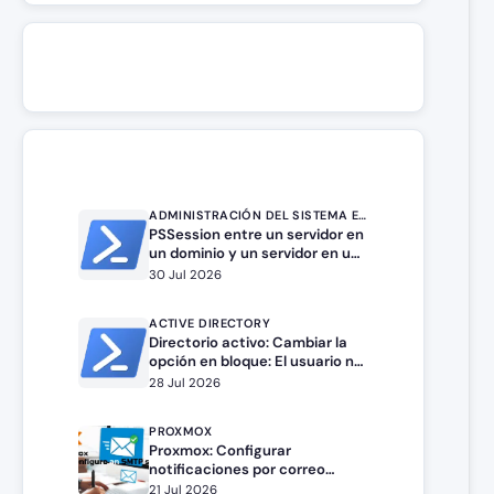
ADMINISTRACIÓN DEL SISTEMA EN WINDOWS SERVER
PSSession entre un servidor en
un dominio y un servidor en un
grupo de trabajo.
30 Jul 2026
ACTIVE DIRECTORY
Directorio activo: Cambiar la
opción en bloque: El usuario no
puede cambiar la contraseña
28 Jul 2026
PROXMOX
Proxmox: Configurar
notificaciones por correo
electrónico
21 Jul 2026