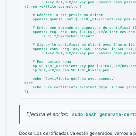
        -CAkey $CA_DIR/ca-key.pem -passin pass:password -CAcreateserial -out $SERVER_DIR/cert.pem -extensions 
v3_req -extfile openssl.cnf

    # Générer la clé privée du client

    openssl genrsa -out $CLIENT_DIR/client-key.pem 4096

    # Créer une demande de signature de certificat (CSR) pour le client

    openssl req -new -key $CLIENT_DIR/client-key.pem -out $CLIENT_DIR/client.csr \

        -subj "/CN=docker-client"

    # Signer le certificat du client avec l'autorité de certification

    openssl x509 -req -days 365 -sha256 -in $CLIENT_DIR/client.csr -CA $CA_DIR/ca.pem \

        -CAkey $CA_DIR/ca-key.pem -passin pass:password -CAcreateserial -out $CLIENT_DIR/cert.pem

    # Pour uptime kuma

    cp $CLIENT_DIR/client-key.pem $CLIENT_DIR/key.pem

    cp $CA_DIR/ca.pem $CLIENT_DIR/ca.pem

    echo "Certificats générés avec succès."

else

    echo "Les certificats existent déjà. Aucune génération nécessaire."

fi
Ejecuta el script:
sudo bash generate-cert
DockerLos certificados ya están generados; vamos a p