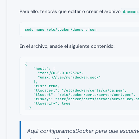
Para ello, tendrás que editar o crear el archivo
daemon
sudo nano /etc/docker/daemon.json
En el archivo, añade el siguiente contenido:
{

    "hosts": [

      "tcp://0.0.0.0:2376",

      "unix:///var/run/docker.sock"

    ],

    "tls": true,

    "tlscacert": "/etc/docker/certs/ca/ca.pem",

    "tlscert": "/etc/docker/certs/server/cert.pem",

    "tlskey": "/etc/docker/certs/server/server-key.pem",

    "tlsverify": true

  }
Aquí configuramosDocker para que escuche 