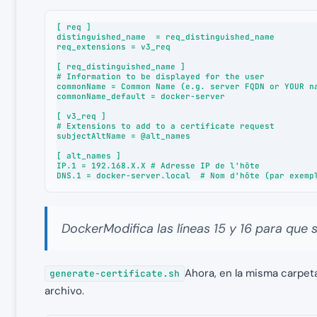
[ req ]

distinguished_name  = req_distinguished_name

req_extensions = v3_req

[ req_distinguished_name ]

# Information to be displayed for the user

commonName = Common Name (e.g. server FQDN or YOUR na
commonName_default = docker-server

[ v3_req ]

# Extensions to add to a certificate request

subjectAltName = @alt_names

[ alt_names ]

IP.1 = 192.168.X.X # Adresse IP de l'hôte

DNS.1 = docker-server.local  # Nom d'hôte (par exemp
DockerModifica las líneas 15 y 16 para que s
Ahora, en la misma carpeta
generate-certificate.sh
archivo.