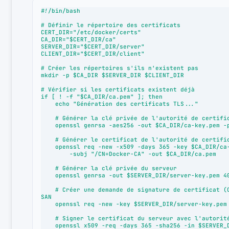
#!/bin/bash

# Définir le répertoire des certificats

CERT_DIR="/etc/docker/certs"

CA_DIR="$CERT_DIR/ca"

SERVER_DIR="$CERT_DIR/server"

CLIENT_DIR="$CERT_DIR/client"

# Créer les répertoires s'ils n'existent pas

mkdir -p $CA_DIR $SERVER_DIR $CLIENT_DIR

# Vérifier si les certificats existent déjà

if [ ! -f "$CA_DIR/ca.pem" ]; then

    echo "Génération des certificats TLS..."

    # Générer la clé privée de l'autorité de certification (CA)

    openssl genrsa -aes256 -out $CA_DIR/ca-key.pem -passout pass:password 4096

    # Générer le certificat de l'autorité de certification (CA)

    openssl req -new -x509 -days 365 -key $CA_DIR/ca-key.pem -sha256 -passin pass:password \

        -subj "/CN=Docker-CA" -out $CA_DIR/ca.pem

    # Générer la clé privée du serveur

    openssl genrsa -out $SERVER_DIR/server-key.pem 4096

    # Créer une demande de signature de certificat (CSR) pour le serveur en utilisant le fichier de config avec 
SAN

    openssl req -new -key $SERVER_DIR/server-key.pem -out $SERVER_DIR/server.csr -config openssl.cnf

    # Signer le certificat du serveur avec l'autorité de certification

    openssl x509 -req -days 365 -sha256 -in $SERVER_DIR/server.csr -CA $CA_DIR/ca.pem \
