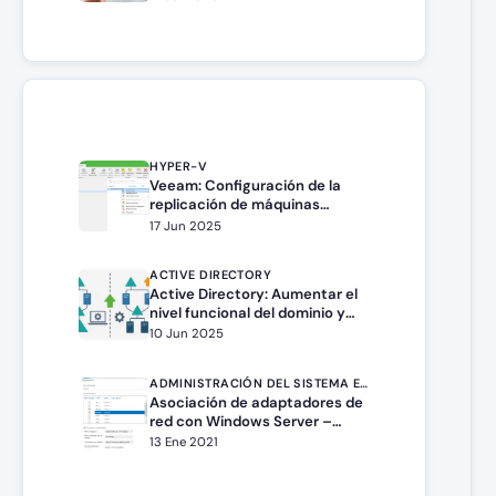
HYPER-V
Veeam: Configuración de la
replicación de máquinas
virtuales
17 Jun 2025
ACTIVE DIRECTORY
Active Directory: Aumentar el
nivel funcional del dominio y
del bosque
10 Jun 2025
ADMINISTRACIÓN DEL SISTEMA EN WINDOWS SERVER
Asociación de adaptadores de
red con Windows Server –
Network Teaming
13 Ene 2021