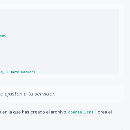
me)

le, l'hôte Docker)
e ajusten a tu servidor.
 en la que has creado el archivo
, crea el
openssl.cnf