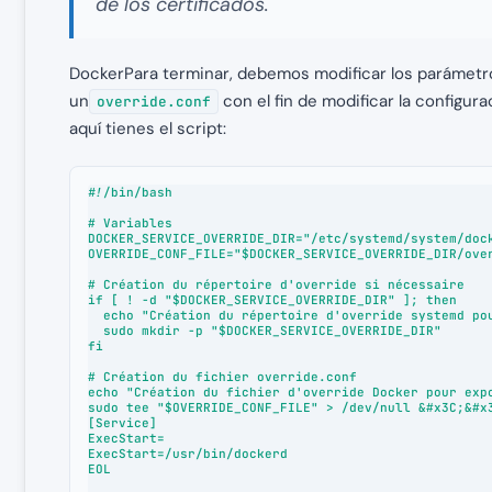
de los certificados.
DockerPara terminar, debemos modificar los parámetros 
un
con el fin de modificar la configura
override.conf
aquí tienes el script:
#!/bin/bash

# Variables

DOCKER_SERVICE_OVERRIDE_DIR="/etc/systemd/system/dock
OVERRIDE_CONF_FILE="$DOCKER_SERVICE_OVERRIDE_DIR/over
# Création du répertoire d'override si nécessaire

if [ ! -d "$DOCKER_SERVICE_OVERRIDE_DIR" ]; then

  echo "Création du répertoire d'override systemd pour Docker..."

  sudo mkdir -p "$DOCKER_SERVICE_OVERRIDE_DIR"

fi

# Création du fichier override.conf

echo "Création du fichier d'override Docker pour expo
sudo tee "$OVERRIDE_CONF_FILE" > /dev/null &#x3C;&#x3
[Service]

ExecStart=

ExecStart=/usr/bin/dockerd

EOL
