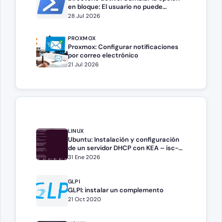
en bloque: El usuario no puede
cambiar la contraseña
28 Jul 2026
PROXMOX
Proxmox: Configurar notificaciones
por correo electrónico
21 Jul 2026
LINUX
Ubuntu: Instalación y configuración
de un servidor DHCP con KEA – isc-
kea
31 Ene 2026
GLPI
GLPI: instalar un complemento
21 Oct 2020