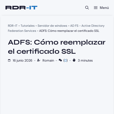
Saltar
Menú
al
contenido
RDR-IT
-
Tutoriales
-
Servidor de windows
-
AD FS - Active Directory
Federation Services
-
ADFS: Cómo reemplazar el certificado SSL
ADFS: Cómo reemplazar
el certificado SSL
16 junio 2026
-
Romain
-
(
0
)
-
3 minutes