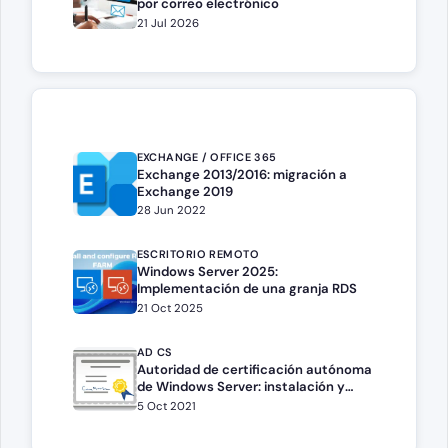
por correo electrónico
21 Jul 2026
EXCHANGE / OFFICE 365
Exchange 2013/2016: migración a
Exchange 2019
28 Jun 2022
ESCRITORIO REMOTO
Windows Server 2025:
Implementación de una granja RDS
21 Oct 2025
AD CS
Autoridad de certificación autónoma
de Windows Server: instalación y
configuración
5 Oct 2021