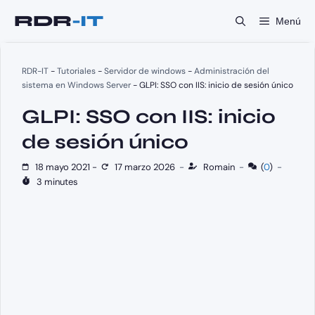
Saltar
Menú
al
contenido
RDR-IT
-
Tutoriales
-
Servidor de windows
-
Administración del
sistema en Windows Server
-
GLPI: SSO con IIS: inicio de sesión único
GLPI: SSO con IIS: inicio
de sesión único
18 mayo 2021
-
17 marzo 2026
-
Romain
-
(
0
)
-
3 minutes