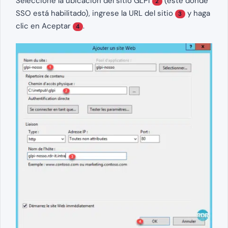
Seleccione la ubicación del sitio GLPI
(este donde
2
SSO está habilitado), ingrese la URL del sitio
y haga
3
clic en Aceptar
.
4