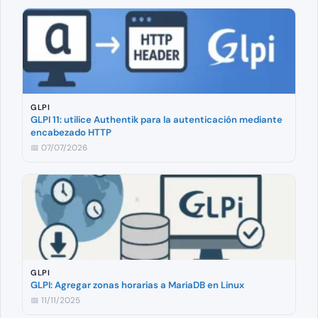
GLPI
GLPI 11: utilice Authentik para la autenticación mediante
encabezado HTTP
📅 07/07/2026
GLPI
GLPI: Agregar zonas horarias a MariaDB en Linux
📅 11/11/2025