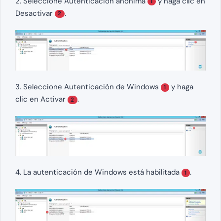
2. Seleccione Autenticación anónima
y haga clic en
1
Desactivar
.
2
3. Seleccione Autenticación de Windows
y haga
1
clic en Activar
.
2
4. La autenticación de Windows está habilitada
.
1