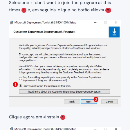
Selecione «I don’t want to join the program at this
time»
e, em seguida, clique no botão «Next»
.
1
2
Clique agora em «Install»
.
1