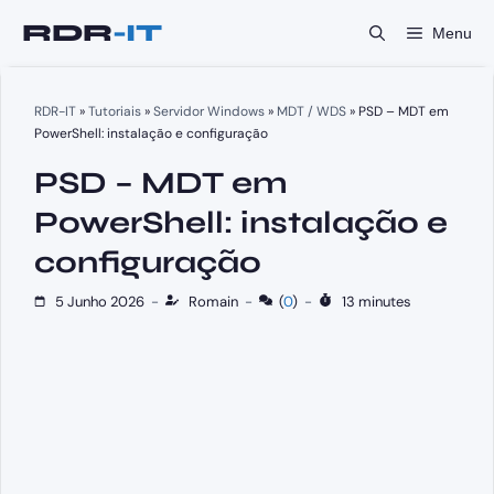
Saltar
Menu
para
o
conteúdo
RDR-IT
»
Tutoriais
»
Servidor Windows
»
MDT / WDS
»
PSD – MDT em
PowerShell: instalação e configuração
PSD – MDT em
PowerShell: instalação e
configuração
5 Junho 2026
-
Romain
-
(
0
)
-
13 minutes