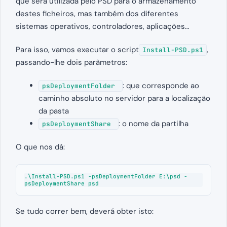
que será utilizada pelo PSD para o armazenamento
destes ficheiros, mas também dos diferentes
sistemas operativos, controladores, aplicações…
Para isso, vamos executar o script
,
Install-PSD.ps1
passando-lhe dois parâmetros:
: que corresponde ao
psDeploymentFolder
caminho absoluto no servidor para a localização
da pasta
: o nome da partilha
psDeploymentShare
O que nos dá:
.\Install-PSD.ps1 -psDeploymentFolder E:\psd -
psDeploymentShare psd
Se tudo correr bem, deverá obter isto: