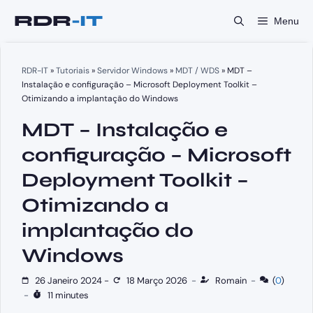
Saltar
Menu
para
o
conteúdo
RDR-IT
»
Tutoriais
»
Servidor Windows
»
MDT / WDS
»
MDT –
Instalação e configuração – Microsoft Deployment Toolkit –
Otimizando a implantação do Windows
MDT – Instalação e
configuração – Microsoft
Deployment Toolkit –
Otimizando a
implantação do
Windows
26 Janeiro 2024
-
18 Março 2026
-
Romain
-
(
0
)
-
11 minutes