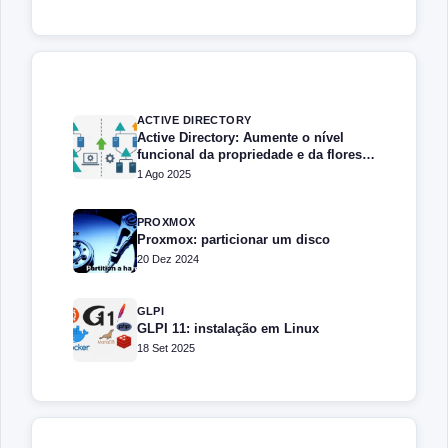
ACTIVE DIRECTORY
Active Directory: Aumente o nível
funcional da propriedade e da floresta
com PowerShell
1 Ago 2025
PROXMOX
Proxmox: particionar um disco
20 Dez 2024
GLPI
GLPI 11: instalação em Linux
18 Set 2025