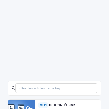
🔍
10 Jul 2026
⏱ 8 min
GLPI