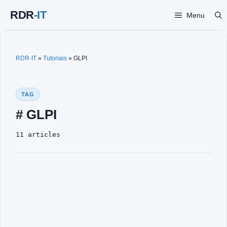
Saltar
Menu
para
o
conteúdo
RDR-IT
»
Tutoriais
»
GLPI
TAG
# GLPI
11 articles