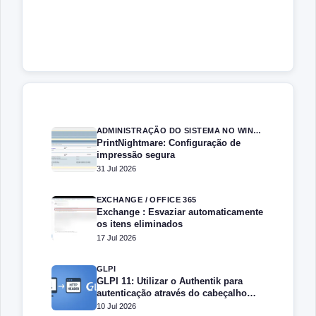
ADMINISTRAÇÃO DO SISTEMA NO WINDOWS SERVER
PrintNightmare: Configuração de
impressão segura
31 Jul 2026
EXCHANGE / OFFICE 365
Exchange : Esvaziar automaticamente
os itens eliminados
17 Jul 2026
GLPI
GLPI 11: Utilizar o Authentik para
autenticação através do cabeçalho
HTTP
10 Jul 2026