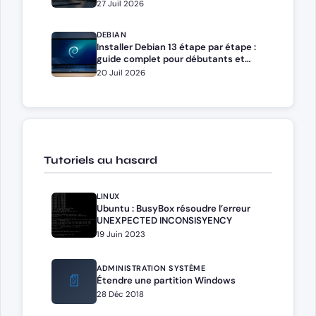
Docker Compose
27 Juil 2026
DEBIAN
Installer Debian 13 étape par étape :
guide complet pour débutants et
administrateurs
20 Juil 2026
Tutoriels au hasard
LINUX
Ubuntu : BusyBox résoudre l’erreur
UNEXPECTED INCONSISYENCY
19 Juin 2023
ADMINISTRATION SYSTÈME
📄
Étendre une partition Windows
28 Déc 2018