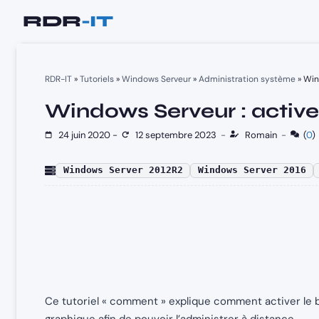
Aller
au
contenu
RDR-IT
»
Tutoriels
»
Windows Serveur
»
Administration système
»
Win
Windows Serveur : active
24 juin 2020
-
12 septembre 2023
-
Romain
-
(
0
)
Windows Server 2012R2
Windows Server 2016
Ce tutoriel « comment » explique comment activer le 
graphique afin de pouvoir l’administrer à distance.