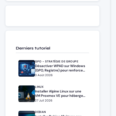
Derniers tutoriel
GPO - STRATÉGIE DE GROUPE
Désactiver WPAD sur Windows
(GPO, Registre) pour renforcer
la sécurité
3 Août 2026
LINUX
Installer Alpine Linux sur une
VM Proxmox VE pour héberger
Docker et Docker Compose
27 Juil 2026
DEBIAN