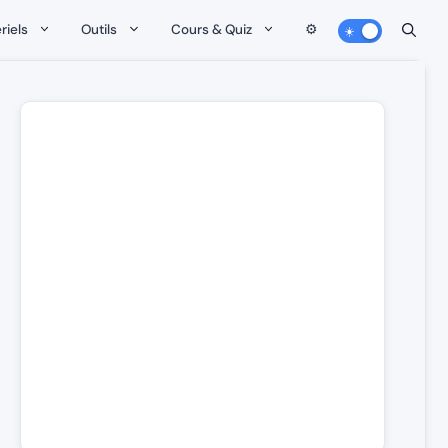
riels
Outils
Cours & Quiz
⚙️