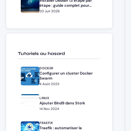
Installer Debian 13 étape par
étape : guide complet pour
débutants et administrateurs
20 Juil 2026
Tutoriels au hasard
DOCKER
Configurer un cluster Docker
Swarm
4 Août 2025
LINUX
Ajouter Bind9 dans Stork
14 Nov 2024
TRAEFIK
Traefik : automatiser la