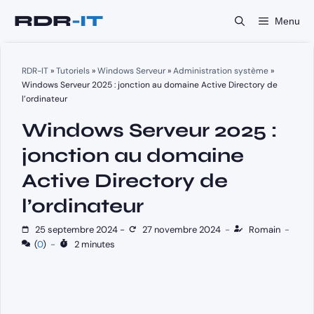
Aller
Menu
au
contenu
RDR-IT
»
Tutoriels
»
Windows Serveur
»
Administration système
»
Windows Serveur 2025 : jonction au domaine Active Directory de
l’ordinateur
Windows Serveur 2025 :
jonction au domaine
Active Directory de
l’ordinateur
25 septembre 2024
-
27 novembre 2024
-
Romain
-
(
0
)
-
2 minutes