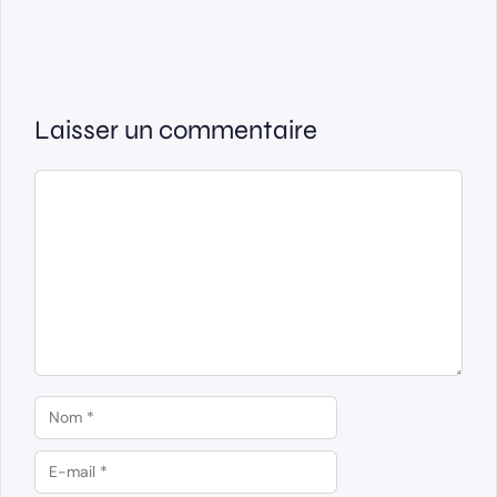
Laisser un commentaire
Commentaire
Nom
E-
mail