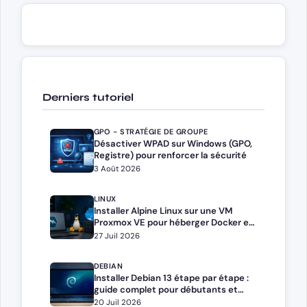
Derniers tutoriel
GPO - STRATÉGIE DE GROUPE
Désactiver WPAD sur Windows (GPO,
Registre) pour renforcer la sécurité
3 Août 2026
LINUX
Installer Alpine Linux sur une VM
Proxmox VE pour héberger Docker et
Docker Compose
27 Juil 2026
DEBIAN
Installer Debian 13 étape par étape :
guide complet pour débutants et
administrateurs
20 Juil 2026