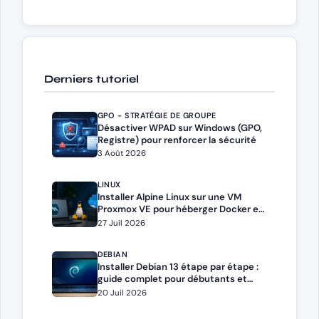
Derniers tutoriel
GPO - STRATÉGIE DE GROUPE
Désactiver WPAD sur Windows (GPO,
Registre) pour renforcer la sécurité
3 Août 2026
LINUX
Installer Alpine Linux sur une VM
Proxmox VE pour héberger Docker et
Docker Compose
27 Juil 2026
DEBIAN
Installer Debian 13 étape par étape :
guide complet pour débutants et
administrateurs
20 Juil 2026