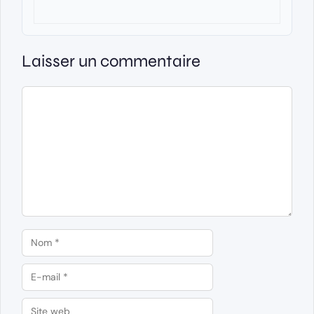
Laisser un commentaire
Commentaire
Nom
E-
mail
Site