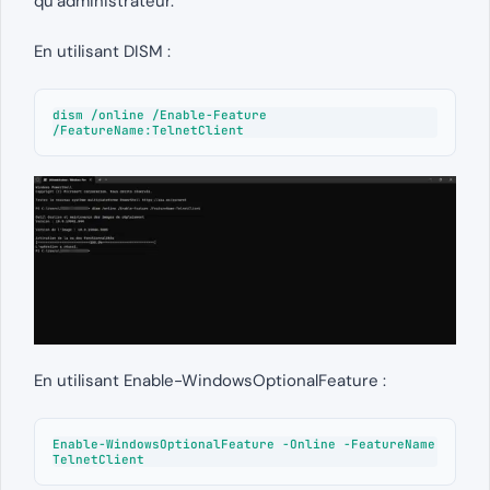
qu’administrateur.
En utilisant DISM :
dism /online /Enable-Feature 
/FeatureName:TelnetClient
En utilisant Enable-WindowsOptionalFeature :
Enable-WindowsOptionalFeature -Online -FeatureName 
TelnetClient