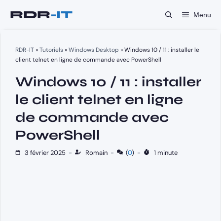
Aller
Menu
au
contenu
RDR-IT
»
Tutoriels
»
Windows Desktop
»
Windows 10 / 11 : installer le
client telnet en ligne de commande avec PowerShell
Windows 10 / 11 : installer
le client telnet en ligne
de commande avec
PowerShell
3 février 2025
-
Romain
-
(
0
)
-
1 minute