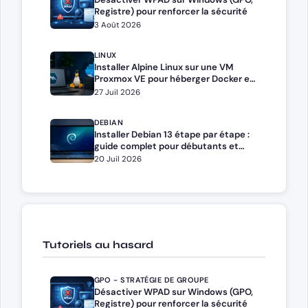
Registre) pour renforcer la sécurité
3 Août 2026
LINUX
Installer Alpine Linux sur une VM
Proxmox VE pour héberger Docker et
Docker Compose
27 Juil 2026
DEBIAN
Installer Debian 13 étape par étape :
guide complet pour débutants et
administrateurs
20 Juil 2026
Tutoriels au hasard
GPO - STRATÉGIE DE GROUPE
Désactiver WPAD sur Windows (GPO,
Registre) pour renforcer la sécurité