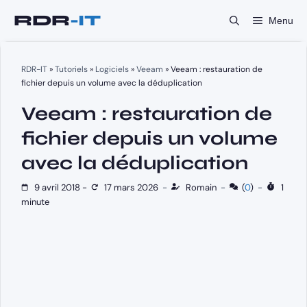
Aller
Menu
au
contenu
RDR-IT
»
Tutoriels
»
Logiciels
»
Veeam
»
Veeam : restauration de
fichier depuis un volume avec la déduplication
Veeam : restauration de
fichier depuis un volume
avec la déduplication
9 avril 2018
-
17 mars 2026
-
Romain
-
(
0
)
-
1
minute