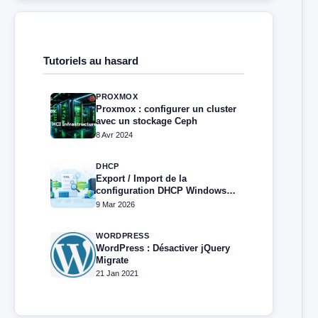
Tutoriels au hasard
PROXMOX
Proxmox : configurer un cluster
avec un stockage Ceph
8 Avr 2024
DHCP
Export / Import de la
configuration DHCP Windows
via PowerShell
9 Mar 2026
WORDPRESS
WordPress : Désactiver jQuery
Migrate
21 Jan 2021