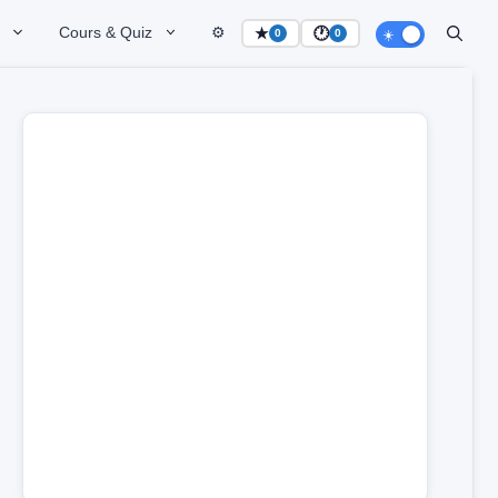
Cours & Quiz
⚙️
★
🕐
0
0