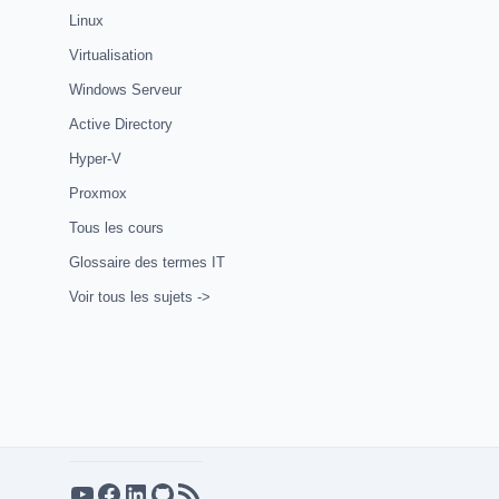
Linux
Virtualisation
Windows Serveur
Active Directory
Hyper-V
Proxmox
Tous les cours
Glossaire des termes IT
Voir tous les sujets ->
YouTube
Facebook
LinkedIn
GitHub
Flux RSS