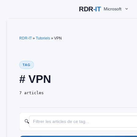
Aller
Microsoft
au
contenu
RDR-IT
»
Tutoriels
»
VPN
TAG
# VPN
7 articles
🔍