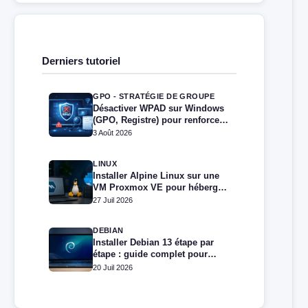
Derniers tutoriel
GPO - STRATÉGIE DE GROUPE
Désactiver WPAD sur Windows
(GPO, Registre) pour renforcer
la sécurité
3 Août 2026
LINUX
Installer Alpine Linux sur une
VM Proxmox VE pour héberger
Docker et Docker Compose
27 Juil 2026
DEBIAN
Installer Debian 13 étape par
étape : guide complet pour
débutants et administrateurs
20 Juil 2026