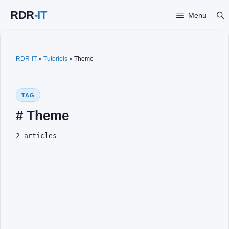
Aller
Menu
au
contenu
RDR-IT
»
Tutoriels
»
Theme
TAG
# Theme
2 articles