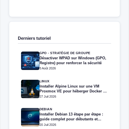
Derniers tutoriel
GPO - STRATÉGIE DE GROUPE
Désactiver WPAD sur Windows (GPO,
Registre) pour renforcer la sécurité
3 Août 2026
LINUX
Installer Alpine Linux sur une VM
Proxmox VE pour héberger Docker et
Docker Compose
27 Juil 2026
DEBIAN
Installer Debian 13 étape par étape :
guide complet pour débutants et
administrateurs
20 Juil 2026