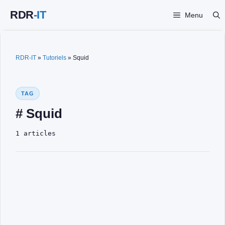
Aller
Menu
au
contenu
RDR-IT
»
Tutoriels
»
Squid
TAG
# Squid
1 articles