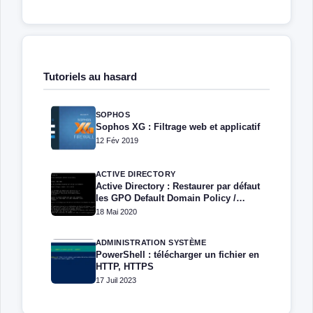
Tutoriels au hasard
SOPHOS
Sophos XG : Filtrage web et applicatif
12 Fév 2019
ACTIVE DIRECTORY
Active Directory : Restaurer par défaut
les GPO Default Domain Policy /
Default Domain Controller Policy
18 Mai 2020
ADMINISTRATION SYSTÈME
PowerShell : télécharger un fichier en
HTTP, HTTPS
17 Juil 2023