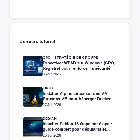
Derniers tutoriel
GPO - STRATÉGIE DE GROUPE
Désactiver WPAD sur Windows (GPO,
Registre) pour renforcer la sécurité
3 Août 2026
LINUX
Installer Alpine Linux sur une VM
Proxmox VE pour héberger Docker et
Docker Compose
27 Juil 2026
DEBIAN
Installer Debian 13 étape par étape :
guide complet pour débutants et
administrateurs
20 Juil 2026