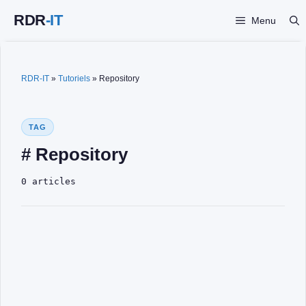
Aller
Menu
au
contenu
RDR-IT
»
Tutoriels
»
Repository
TAG
# Repository
0 articles