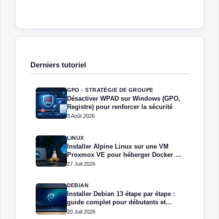
Derniers tutoriel
GPO - STRATÉGIE DE GROUPE
Désactiver WPAD sur Windows (GPO,
Registre) pour renforcer la sécurité
3 Août 2026
LINUX
Installer Alpine Linux sur une VM
Proxmox VE pour héberger Docker et
Docker Compose
27 Juil 2026
DEBIAN
Installer Debian 13 étape par étape :
guide complet pour débutants et
administrateurs
20 Juil 2026