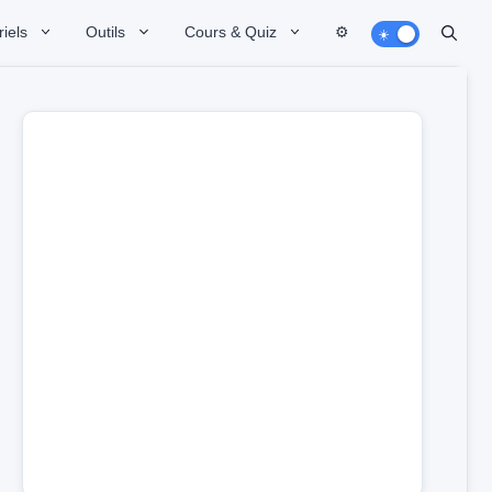
iels
Outils
Cours & Quiz
⚙️