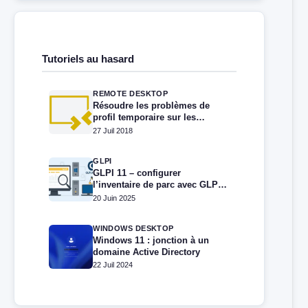
Tutoriels au hasard
REMOTE DESKTOP
Résoudre les problèmes de
profil temporaire sur les
bureaux à distance RDS/TSE
27 Juil 2018
GLPI
GLPI 11 – configurer
l’inventaire de parc avec GLPI
Agent
20 Juin 2025
WINDOWS DESKTOP
Windows 11 : jonction à un
domaine Active Directory
22 Juil 2024