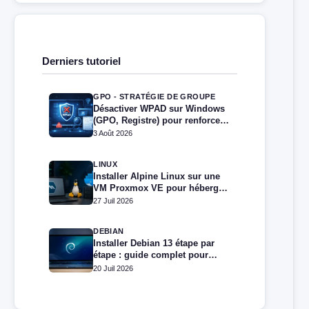
Derniers tutoriel
GPO - STRATÉGIE DE GROUPE
Désactiver WPAD sur Windows
(GPO, Registre) pour renforcer
la sécurité
3 Août 2026
LINUX
Installer Alpine Linux sur une
VM Proxmox VE pour héberger
Docker et Docker Compose
27 Juil 2026
DEBIAN
Installer Debian 13 étape par
étape : guide complet pour
débutants et administrateurs
20 Juil 2026