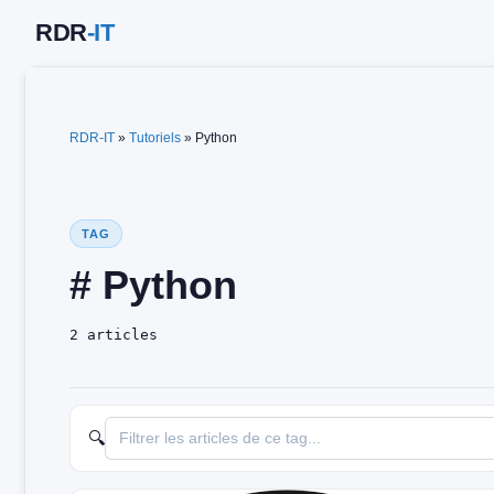
Aller
au
contenu
RDR-IT
»
Tutoriels
»
Python
TAG
# Python
2 articles
🔍