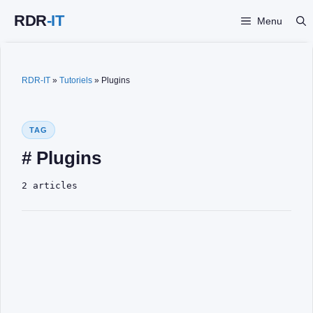
Aller
Menu
au
contenu
RDR-IT
»
Tutoriels
»
Plugins
TAG
# Plugins
2 articles