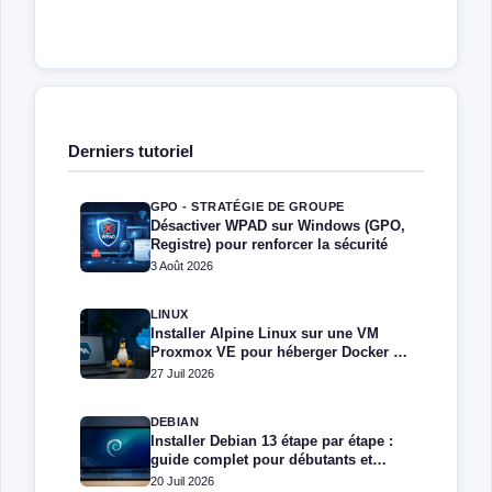
Derniers tutoriel
GPO - STRATÉGIE DE GROUPE
Désactiver WPAD sur Windows (GPO,
Registre) pour renforcer la sécurité
3 Août 2026
LINUX
Installer Alpine Linux sur une VM
Proxmox VE pour héberger Docker et
Docker Compose
27 Juil 2026
DEBIAN
Installer Debian 13 étape par étape :
guide complet pour débutants et
administrateurs
20 Juil 2026