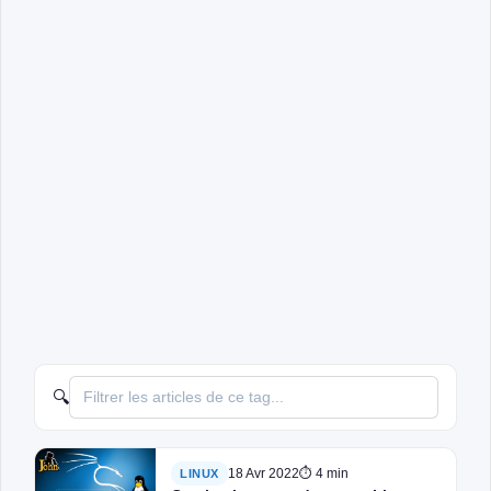
🔍
18 Avr 2022
⏱ 4 min
LINUX