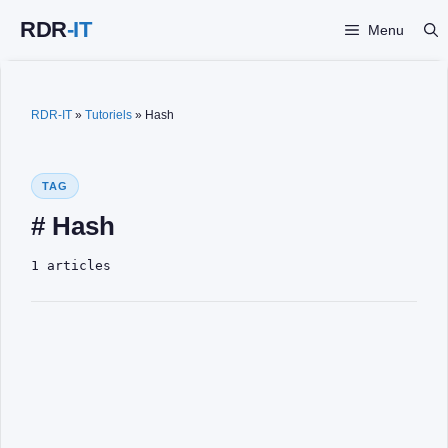
Aller
Menu
au
contenu
RDR-IT
»
Tutoriels
»
Hash
TAG
# Hash
1 articles