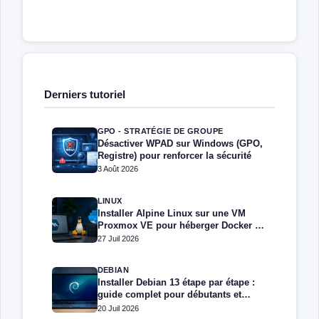
Derniers tutoriel
GPO - STRATÉGIE DE GROUPE
Désactiver WPAD sur Windows (GPO,
Registre) pour renforcer la sécurité
3 Août 2026
LINUX
Installer Alpine Linux sur une VM
Proxmox VE pour héberger Docker et
Docker Compose
27 Juil 2026
DEBIAN
Installer Debian 13 étape par étape :
guide complet pour débutants et
administrateurs
20 Juil 2026